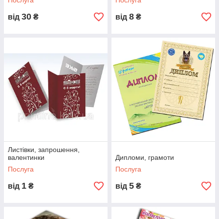
Послуга
Послуга
30
8
від
₴
від
₴
Листівки, запрошення,
валентинки
Дипломи, грамоти
Послуга
Послуга
1
5
від
₴
від
₴