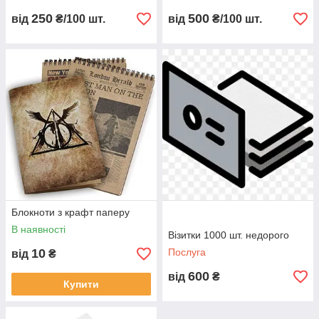
250
500
від
₴/100 шт.
від
₴/100 шт.
Блокноти з крафт паперу
В наявності
Візитки 1000 шт. недорого
10
Послуга
від
₴
600
від
₴
Купити