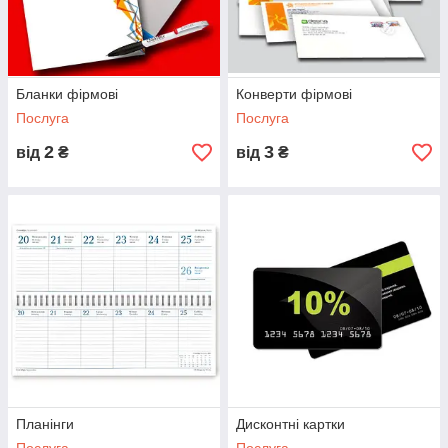
Бланки фірмові
Конверти фірмові
Послуга
Послуга
2
3
від
₴
від
₴
Планінги
Дисконтні картки