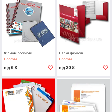
как они могут меняться с изменением цен на расходные
материалы и отличаться от цен указанных на страницах
сайта. /
Фірмові блокноти
Папки фірмові
Послуга
Послуга
6
20
від
₴
від
₴