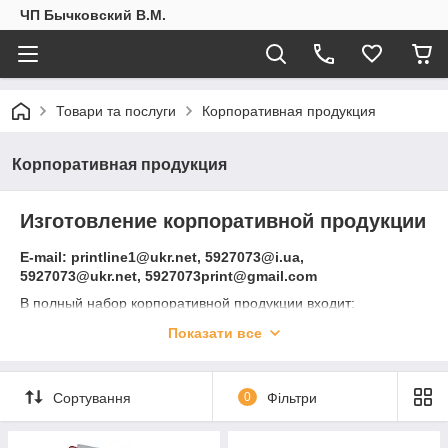
ЧП Бычковский В.М.
Товари та послуги
Корпоративная продукция
Корпоративная продукция
Изготовление корпоративной продукции
E-mail: printline1@ukr.net, 5927073@i.ua,
5927073@ukr.net, 5927073print@gmail.com
В полный набор корпоративной продукции входит:
печать блокнотов, печать на ручках, печать конвертов, печать
Показати все
бланков, печать папок, а также изготовление блоков для
записей.
/Внимание! Цены на сайте могут отличаться от цены
Сортування
0
Фільтри
продукции на текущий момент. Стоимость уточняйте у
менеджера по электронной почте или по телефону, так