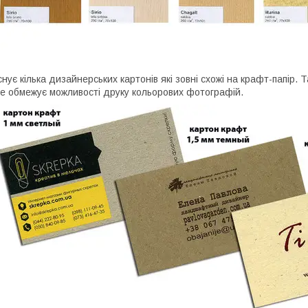
снує кілька дизайнерських картонів які зовні схожі на крафт-папір.
е обмежує можливості друку кольорових фотографій.