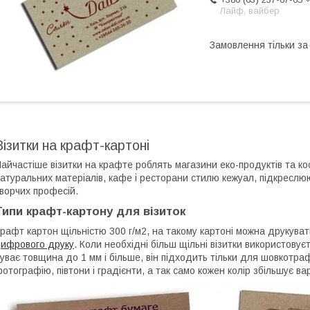
Лайф, вайбер
Замовлення тільки з
Візитки на крафт-картоні
айчастіше візитки на крафте роблять магазини еко-продуктів та кос
атуральних матеріалів, кафе і ресторани стилю кежуал, підкреслююч
ворчих професій.
Типи крафт-картону для візиток
рафт картон щільністю 300 г/м2, на такому картоні можна друкув
ифрового друку
. Коли необхідні більш щільні візитки використовує
уває товщина до 1 мм і більше, він підходить тільки для шовкотр
отографію, півтони і градієнти, а так само кожен колір збільшує вар