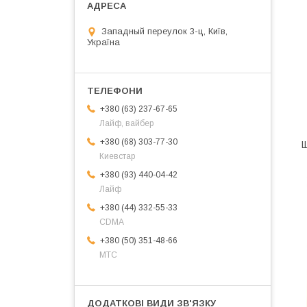
Западный переулок 3-ц, Київ,
Україна
+380 (63) 237-67-65
Лайф, вайбер
+380 (68) 303-77-30
Щ
Киевстар
+380 (93) 440-04-42
Лайф
+380 (44) 332-55-33
CDMA
+380 (50) 351-48-66
МТС