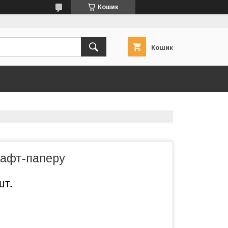
Кошик
Кошик
рафт-паперу
шт.