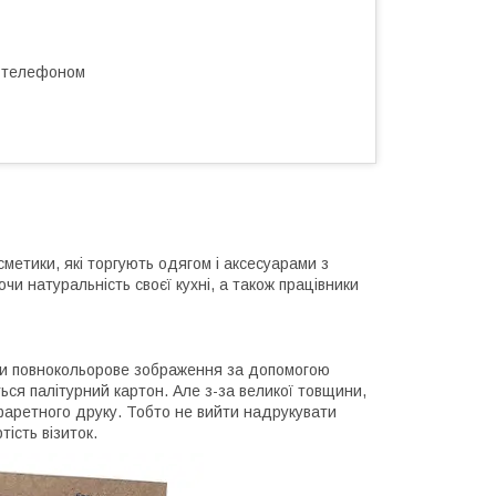
а телефоном
метики, які торгують одягом і аксесуарами з
и натуральність своєї кухні, а також працівники
ати повнокольорове зображення за допомогою
ться палітурний картон. Але з-за великої товщини,
афаретного друку. Тобто не вийти надрукувати
тість візиток.