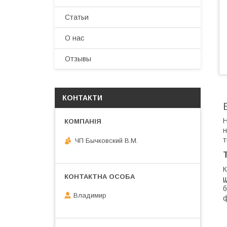
Статьи
О нас
Отзывы
КОНТАКТИ
Н
н
т
ЧП Бычковский В.М.
К
ц
б
Владимир
ф