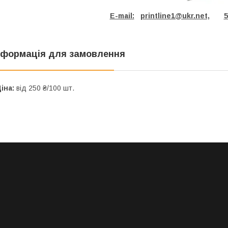
E-mail:
printline1@ukr.net,
5
нформація для замовлення
іна:
від 250 ₴/100 шт.