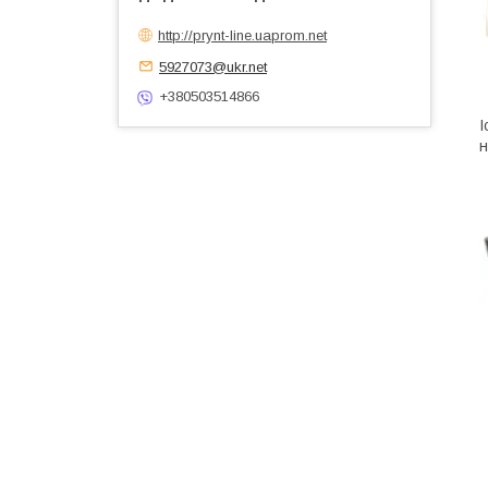
http://prynt-line.uaprom.net
5927073@ukr.net
+380503514866
І
н