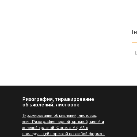
І
Ц
Ризография, тиражирование
объявлений, листовок
Тиражирования объявлений, листовок,
книг. Ризография черной, красной, синей и
зеленой краской. Формат А4, А3 с
последующей порезкой на любой формат.