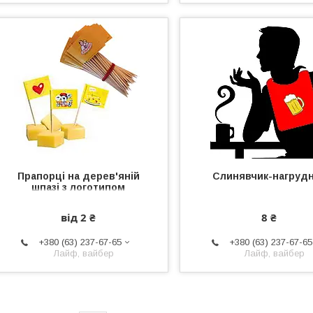
Прапорці на дерев'яній
Слинявчик-нагруд
шпазі з логотипом
від 2 ₴
8 ₴
+380 (63) 237-67-65
+380 (63) 237-67-65
Лайф, вайбер
Лайф, вайбер