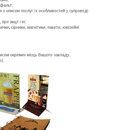
сфальт;
я з описом послуг їх особливостей у супроводі
ро акції і ін;
чки, сірники, магнітики, пакети, ювілейні
писом окремих місць Вашого закладу,
);