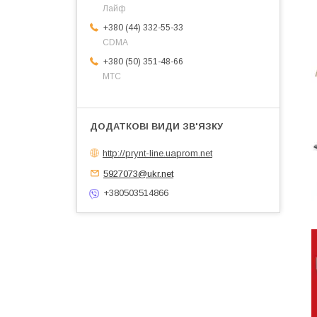
Лайф
+380 (44) 332-55-33
CDMA
+380 (50) 351-48-66
МТС
http://prynt-line.uaprom.net
5927073@ukr.net
+380503514866