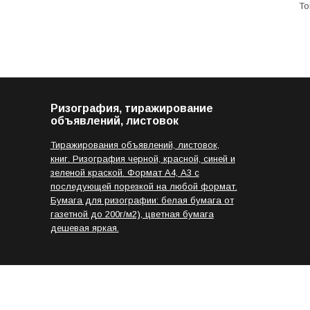
Ризография, тиражирование
объявлений, листовок
Тиражирования объявлений, листовок,
книг. Ризография черной, красной, синей и
зеленой краской. Формат А4, А3 с
последующей порезкой на любой формат.
Бумага для ризографии: белая бумага от
газетной до 200г/м2), цветная бумага
дешевая яркая.