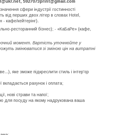
73@ukr.net, 5927073print@gmail.com
значення сфери індустрії гостинності
ь від перших двох літер в словах Hotel,
н - кафе/кейтерінг).
ельно-ресторанний бізнес); - «КаБаРе» (кафе,
 поточний момент. Вартість уточнюйте у
ожуть змінюватися зі зміною цін на витратні
е...), яке зможе підкреслити стиль і інтер'єр
еї вкладається рахунок і оплата;
ції, нові страви та напої;
авкою для посуду на якому надрукована ваша
лама;