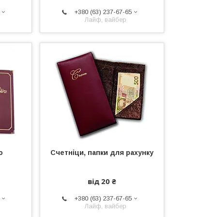
+380 (63) 237-67-65
Лайф, вайбер
ю
Счетніци, папки для рахунку
від 20 ₴
+380 (63) 237-67-65
Лайф, вайбер