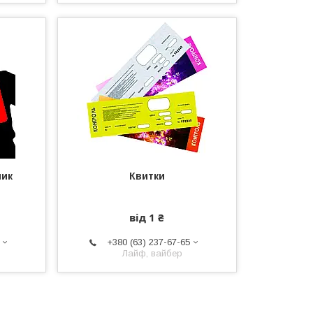
ник
Квитки
від 1 ₴
+380 (63) 237-67-65
Лайф, вайбер