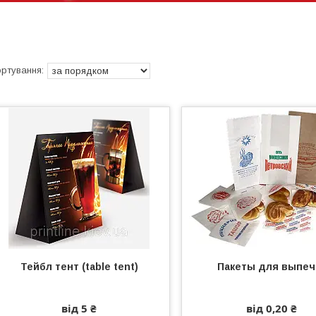
Тейбл тент (table tent)
Пакеты для выпеч
від 5 ₴
від 0,20 ₴