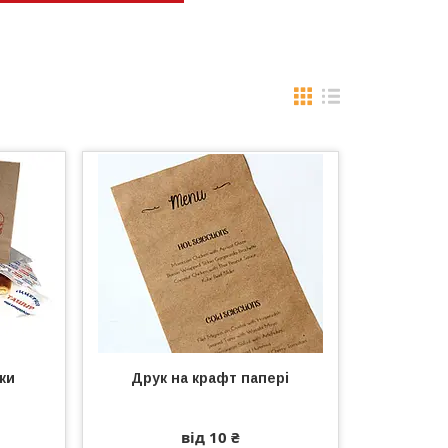
ки
Друк на крафт папері
від 10 ₴