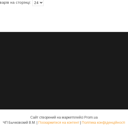
Сайт створений на маркетплейсі
Prom.ua
ЧП Бычковский В.М. |
Поскаржитися на контент
|
Політика конфіденційності