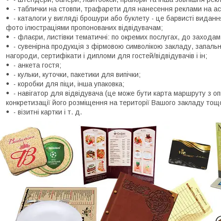
- таблички на стовпи, трафарети для нанесення реклами на а
- каталоги у вигляді брошури або буклету - це барвисті виданн
фото ілюстраціями пропонованих відвідувачам;
- флаєри, листівки тематичні: по окремих послугах, до заходам, п
- сувенірна продукція з фірмовою символікою закладу, запальни
нагороди, сертифікати і дипломи для гостей/відвідувачів і ін;
- анкета гостя;
- кульки, куточки, пакетики для випічки;
- коробки для піци, інша упаковка;
- навігатор для відвідувача (це може бути карта маршруту з о
конкретизації його розміщення на території Вашого закладу тощо
- візитні картки і т. д.