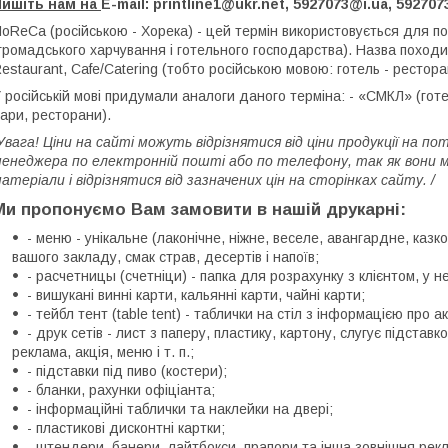
Пишіть нам на
E-mail: printline1@ukr.net, 5927073@i.ua, 59270
oReCa (російською - Хорека) - цей термін використовується для по
громадського харчування і готельного господарства). Назва походит
estaurant, Cafe/Catering (тобто російською мовою: готель - рестора
 російській мові придумали аналоги даного терміна: - «СМКЛ» (гот
ари, ресторани).
Увага! Ціни на сайті можуть відрізнятися від ціни продукції на
енеджера по електронній пошті або по телефону, так як вони м
атеріали і відрізнятися від зазначених цін на сторінках сайту. /
Ми пропонуємо Вам замовити в нашій друкарні:
- меню - унікальне (лаконічне, ніжне, веселе, авангардне, казков
вашого закладу, смак страв, десертів і напоїв;
- расчетницы (счетніци) - папка для розрахунку з клієнтом, у н
- вишукані винні карти, кальянні карти, чайні карти;
- тейбл тент (table tent) - таблички на стіл з інформацією про ак
- друк сетів - лист з паперу, пластику, картону, слугує підст
реклама, акція, меню і т. п.;
- підставки під пиво (костери);
- бланки, рахунки офіціанта;
- інформаційні таблички та наклейки на двері;
- пластикові дисконтні картки;
- штендери, банери, лайтбокси, прапори та інша зовнішня рек