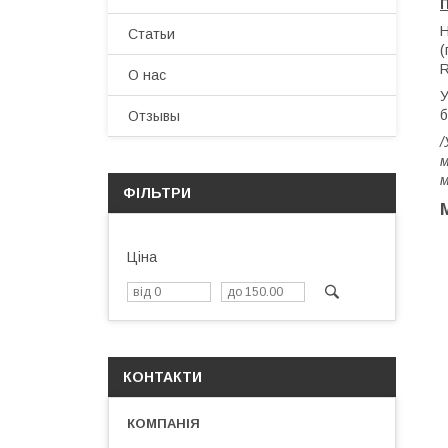
H
Статьи
(
R
О нас
У
б
Отзывы
/
м
м
ФІЛЬТРИ
Ціна
КОНТАКТИ