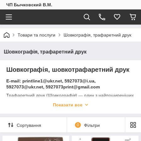
ЧП Бычковский В.М.
Товари та послуги
Шовкографія, трафаретний друк
Шовкографія, трафаретний друк
Шовкографія, шовкотрафаретний друк
E-mail: printline1@ukr.net, 5927073@i.ua,
5927073@ukr.net, 5927073print@gmail.com
Трафаретний друк (
Шовкографія
) ― один з найпоширеніших
методів друку на картоні, металі, пластику, тканини і багатьох
Показати все
інших матеріалах. Підходить як один з найбільш
універсальних способів нанесення зображення на одяг,
сувеніри, пакети, посуд, побутові прилади.
Сортування
0
Фільтри
/Внимание! Цены на сайте могут отличаться от цены
продукции на текущий момент. Стоимость уточняйте у
менеджера по электронной почте или по телефону, так