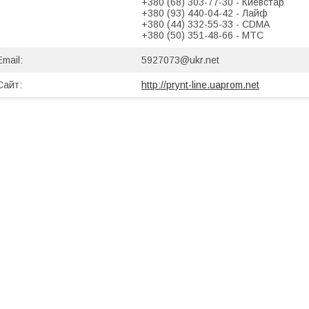
+380 (68) 303-77-30
Киевстар
+380 (93) 440-04-42
Лайф
+380 (44) 332-55-33
CDMA
+380 (50) 351-48-66
МТС
5927073@ukr.net
http://prynt-line.uaprom.net