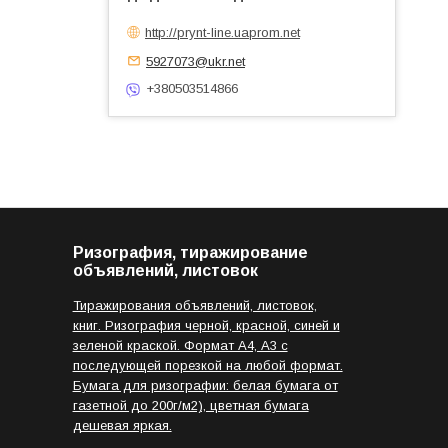
http://prynt-line.uaprom.net
5927073@ukr.net
+380503514866
Ризография, тиражирование
объявлений, листовок
Тиражирования объявлений, листовок,
книг. Ризография черной, красной, синей и
зеленой краской. Формат А4, А3 с
последующей порезкой на любой формат.
Бумага для ризографии: белая бумага от
газетной до 200г/м2), цветная бумага
дешевая яркая.