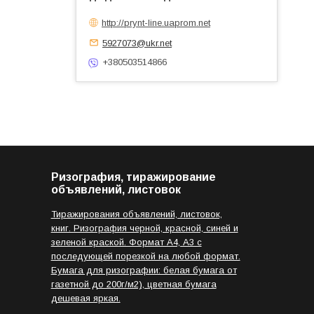
http://prynt-line.uaprom.net
5927073@ukr.net
+380503514866
Ризография, тиражирование
объявлений, листовок
Тиражирования объявлений, листовок,
книг. Ризография черной, красной, синей и
зеленой краской. Формат А4, А3 с
последующей порезкой на любой формат.
Бумага для ризографии: белая бумага от
газетной до 200г/м2), цветная бумага
дешевая яркая.