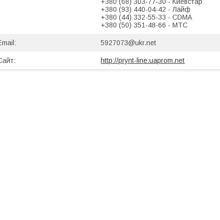
+380 (68) 303-77-30
Киевстар
+380 (93) 440-04-42
Лайф
+380 (44) 332-55-33
CDMA
+380 (50) 351-48-66
МТС
5927073@ukr.net
http://prynt-line.uaprom.net