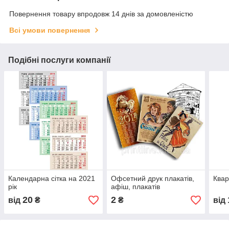
Повернення товару впродовж 14 днів за домовленістю
Всі умови повернення
Подібні послуги компанії
Календарна сітка на 2021
Офсетний друк плакатів,
Квар
рік
афіш, плакатів
20
2
від
₴
₴
від