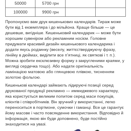
50000
5700 грн
100000
9900 грн
Пропонуємо вам друк кишенькових календарів. Тираж може
бути від 1 екземпляра і до мільйона. Краще більше ― це
дешевше, вигідніше. Кишеньковий календарик ― може бути
хорошим сувеніром або рекламним носієм. Головне
придумати красивий дизайн кишенькового календарика і
додати якусь родзинку (веселу, життєстверджуючу фразу,
лінійку в дюймах, виділити все п'ятниці, як святкові і т. п.).
Можна зробити ексклюзивну форму з закругленими краями, у
вигляді сердечка тощо). Або надати оригінальність
ламінацією матовою або глянцевою плівкою, тисненням
золотою фольгою.
Кишенькові календарі займають лідируючі позиції серед
друкованої продукції рекламно ― иммиджевого характеру,
яка користується великим попитом серед маси покупців,
клієнтів і співробітників. Він зручний у використанні, легко
переноситься в портмоне, сумочки і гаманці. Все це гарантує
йому масове і часто повсякденне використання. Відповідно й
інформація, якою він буде доповнено, буде постійно
знаходитися на увазі.