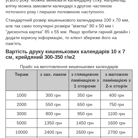
усього року. Можна змінювати календарну сітку, наприклад
влітку можна замовити календарі з другою частиною
поточного року і першою половиною наступного.
Стандартний розмір кишенькового календарика 100 х 70 мм,
але так само популярні розміри "візитка" 90 х 50 мм і
"дисконтна картка" 85 х 55 мм. Якщо зробити гарний дизайн і
додати корисну інформацію, то клієнт збереже його на
пам'ять.
Вартість друку кишенькових календарів 10 х 7
см, крейдяний 300-350 г/м2
Прайс на виготовлення кишенькових календарів
Тираж
з зах. лаком
з глянцевою
з матовою
ламінацією з
ламінацією з
1 сторони
2-х сторін
1000
300 грн
350 грн
400 грн
2000
550 грн
650 грн
750 грн
3000
800 грн
950 грн
1100 грн
5000
1350 грн
1450 грн
1600 грн
10000
2400 грн
2600 грн
2700 грн