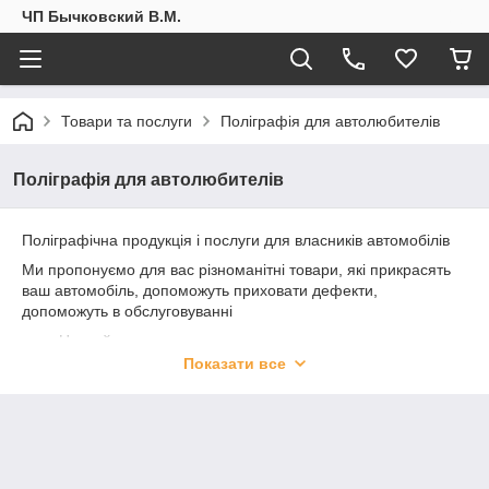
ЧП Бычковский В.М.
Товари та послуги
Поліграфія для автолюбителів
Поліграфія для автолюбителів
Поліграфічна продукція і послуги для власників автомобілів
Ми пропонуємо для вас різноманітні товари, які прикрасять
ваш автомобіль, допоможуть приховати дефекти,
допоможуть в обслуговуванні
Наклейки на машину;
Показати все
Наклейки на скло;
Наклейки з рекламою, логотипом, контактами;
Магнітні наклейки, які можна легко наклеїти і зняти;
Сервісні книжки.